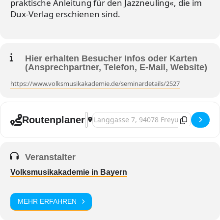
praktische Anleitung für den Jazzneuling«, die im
Dux-Verlag erschienen sind.
Hier erhalten Besucher Infos oder Karten
(Ansprechpartner, Telefon, E-Mail, Website)
https://www.volksmusikakademie.de/seminardetails/2527
Adresse - Freyung, »Die Tuba in der Vo
Zieladresse - Freyung, »Die Tuba in d
Routenplaner
Veranstalter
Volksmusikakademie in Bayern
MEHR ERFAHREN