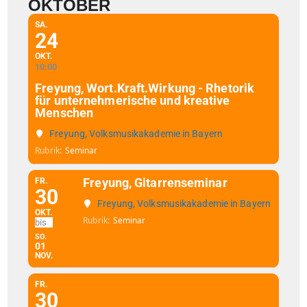
OKTOBER
SA.
24
OKT.
10:00
Freyung, Wort.Kraft.Wirkung - Rhetorik
für unternehmerische und kreative
Menschen
Freyung, Volksmusikakademie in Bayern
Rubrik
Seminar
Freyung, Gitarrenseminar
FR.
30
Freyung, Volksmusikakademie in Bayern
OKT.
Rubrik
Seminar
SO.
01
NOV.
FR.
30