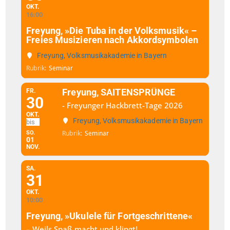
OKT.
16:00
Freyung, »Die Tuba in der Volksmusik« –
Freies Musizieren nach Akkordsymbolen
Freyung, Volksmusikakademie in Bayern
Rubrik
Seminar
Freyung, SAITENSPRÜNGE
FR.
30
- Freyunger Hackbrett-Tage 2026
OKT.
Freyung, Volksmusikakademie in Bayern
Rubrik
Seminar
SO.
01
NOV.
SA.
31
OKT.
10:00
Freyung, »Ukulele für Fortgeschrittene«
– Weils Spaß macht und klingt!