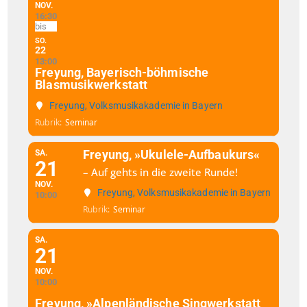
NOV.
16:30
SO.
22
13:00
Freyung, Bayerisch-böhmische
Blasmusikwerkstatt
Freyung, Volksmusikakademie in Bayern
Rubrik
Seminar
Freyung, »Ukulele-Aufbaukurs«
SA.
21
– Auf gehts in die zweite Runde!
NOV.
Freyung, Volksmusikakademie in Bayern
10:00
Rubrik
Seminar
SA.
21
NOV.
10:00
Freyung, »Alpenländische Singwerkstatt