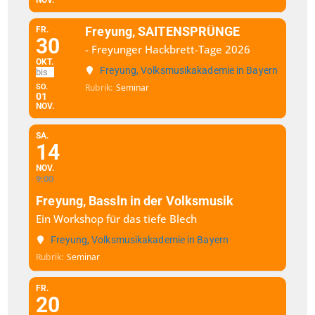
Freyung, SAITENSPRÜNGE
FR.
30
- Freyunger Hackbrett-Tage 2026
OKT.
Freyung, Volksmusikakademie in Bayern
Rubrik
Seminar
SO.
01
NOV.
SA.
14
NOV.
9:00
Freyung, Bassln in der Volksmusik
Ein Workshop für das tiefe Blech
Freyung, Volksmusikakademie in Bayern
Rubrik
Seminar
FR.
20