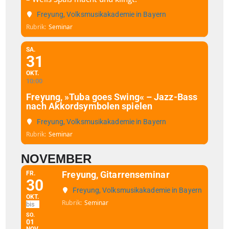
Freyung, Volksmusikakademie in Bayern
Rubrik
Seminar
SA.
31
OKT.
10:00
Freyung, »Tuba goes Swing« – Jazz-Bass
nach Akkordsymbolen spielen
Freyung, Volksmusikakademie in Bayern
Rubrik
Seminar
NOVEMBER
Freyung, Gitarrenseminar
FR.
30
Freyung, Volksmusikakademie in Bayern
OKT.
Rubrik
Seminar
SO.
01
NOV.