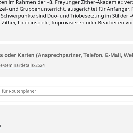
etzen im Rahmen der »8. Freyunger Zither-Akademie« ver
el- und Gruppenunterricht, ausgerichtet für Anfänger, 
 Schwerpunkte sind Duo- und Triobesetzung im Stil der
Zither, Liedeinspiele, Improvisieren oder Bearbeiten vo
s oder Karten (Ansprechpartner, Telefon, E-Mail, We
e/seminardetails/2524
, »8. Freyunger Zitherakademie« [IPnf4zgTH]
n