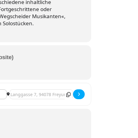
schiedene inhaltliche
Fortgeschrittene oder
 »Wegscheider Musikanten«,
n Solostücken.
bsite)
Zieladresse - Freyung, »8. Freyunger Zitherakademie« [Lp8rgy