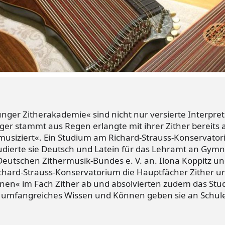
nger Zitherakademie« sind nicht nur versierte Interpre
er stammt aus Regen erlangte mit ihrer Zither bereits a
siziert«. Ein Studium am Richard-Strauss-Konservatori
udierte sie Deutsch und Latein für das Lehramt an Gymn
utschen Zithermusik-Bundes e. V. an. Ilona Koppitz un
hard-Strauss-Konservatorium die Hauptfächer Zither und
nnen« im Fach Zither ab und absolvierten zudem das St
r umfangreiches Wissen und Können geben sie an Schulen
.