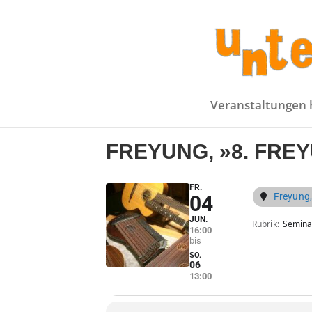
Veranstaltungen 
FREYUNG, »8. FRE
FR.
Freyung,
04
JUN.
Rubrik
Semina
16:00
SO.
06
13:00