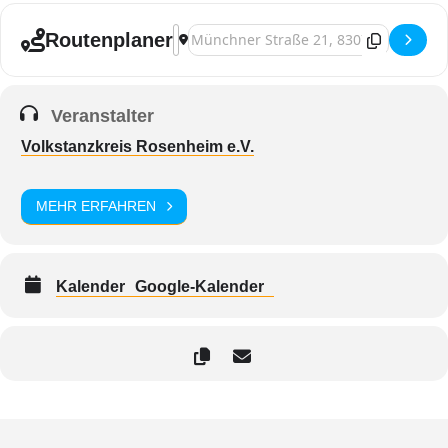
Adresse - Bad Feilnbach, Herbsttanzl [Hi
Zieladresse - Bad Feilnbach, Herbstta
Routenplaner
Veranstalter
Volkstanzkreis Rosenheim e.V.
MEHR ERFAHREN
Kalender
Google-Kalender