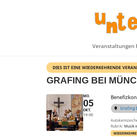
Veranstaltungen 
DIES IST EINE WIEDERKEHRENDE VERA
GRAFING BEI MÜN
MO.
Benefizkon
05
Grafing 
OKT.
19:00
Autokennzeich
Rubrik
Musik i
WIEDERKEHRE