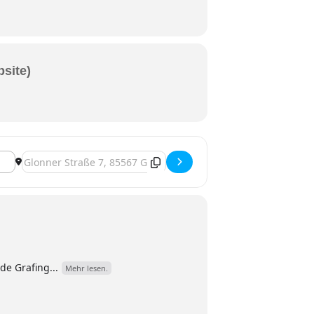
bsite)
Zieladresse - Grafing bei München, Benefizkonzert zum Ernt
e Grafing...
Mehr lesen.