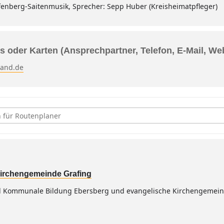
fenberg-Saitenmusik, Sprecher: Sepp Huber (Kreisheimatpfleger)
s oder Karten (Ansprechpartner, Telefon, E-Mail, We
land.de
 bei München, Benefizkonzert zum Erntedank [ewBfyR9FL]
irchengemeinde Grafing
 Kommunale Bildung Ebersberg und evangelische Kirchengemeind