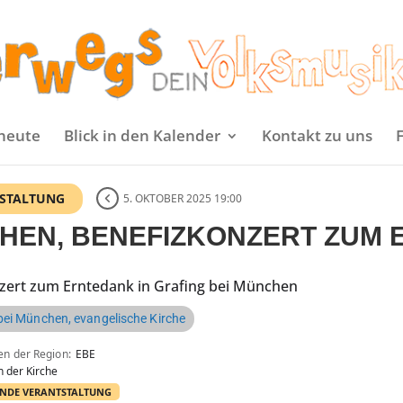
heute
Blick in den Kalender
Kontakt zu uns
NSTALTUNG
5. OKTOBER 2025 19:00
CHEN, BENEFIZKONZERT ZUM
zert zum Erntedank in Grafing bei München
bei München, evangelische Kirche
en der Region
EBE
n der Kirche
NDE VERANTSTALTUNG