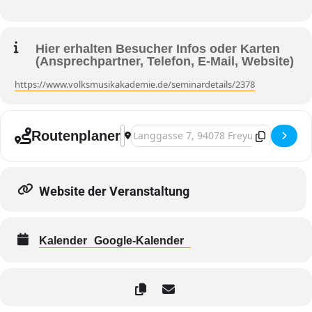
Hier erhalten Besucher Infos oder Karten
(Ansprechpartner, Telefon, E-Mail, Website)
https://www.volksmusikakademie.de/seminardetails/2378
Adresse - Freyung, »Das große Menzini-S
Zieladresse - Freyung, »Das große Menz
Routenplaner
Website der Veranstaltung
Kalender
Google-Kalender