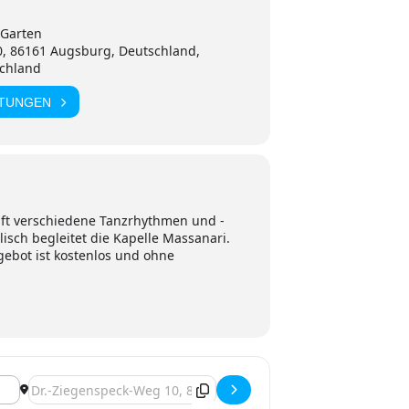
 Garten
0, 86161 Augsburg, Deutschland,
chland
LTUNGEN
ift verschiedene Tanzrhythmen und -
isch begleitet die Kapelle Massanari.
ebot ist kostenlos und ohne
Zieladresse - Augsburg, Tanzen im Botanischen Garten [LuMA