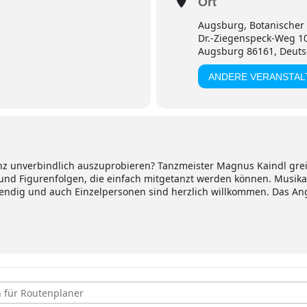
Ort
Augsburg, Botanischer
Dr.-Ziegenspeck-Weg 1
Augsburg 86161, Deuts
ANDERE VERANSTA
anz unverbindlich auszuprobieren? Tanzmeister Magnus Kaindl gre
- und Figurenfolgen, die einfach mitgetanzt werden können. Musikal
endig und auch Einzelpersonen sind herzlich willkommen. Das Ang
rg, Tanzen im Botanischen Garten [C0gXYHgmZ]