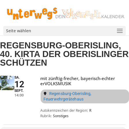
Seite wählen
REGENSBURG-OBERISLING,
40. KIRTA DER OBERISLINGER
SCHÜTZEN
SA.
mit zünftig-frecher, bayerisch-echter
12
erVOLKSMUSIK
SEPT.
Regensburg-Oberisling,
14:00
Feuerwehrgerätehaus
Autokennzeichen der Region
R
Rubrik
Sonstiges