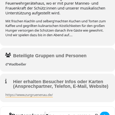
Feuerwehrgerätehaus, wo er mit purer Mannes- und
Frauenkraft der Schütz:innen und unserer musikalischen
Unterstützung aufgestellt wird.
Mit frischen Kiachln und selberg’machten Kuchen und Torten zum
Kaffee und gegrillten kulinarischen Köstlichkeiten für den großen
Hunger versorgen die Schützen danach ihre Gäste wie gewohnt.
Und wir spielen dazu bis in den Abend auf….
Beteiligte Gruppen und Personen
d“Wadlbeißer
Hier erhalten Besucher Infos oder Karten
(Ansprechpartner, Telefon, E-Mail, Website)
https://www.zurgruenenau.de/
Adresse - Regensburg-Oberisling, 40. Ki
Zieladresse - Regensburg-Oberisling, 