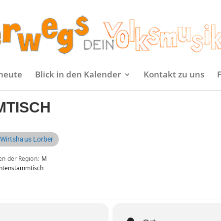
heute
Blick in den Kalender
Kontakt zu uns
MTISCH
 Wirtshaus Lorber
en der Region
M
ntenstammtisch