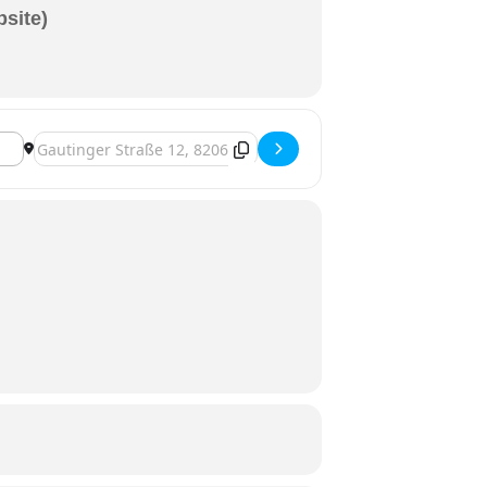
bsite)
Zieladresse - Musikantenstammtisch [POay0WdYe]