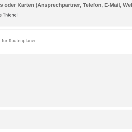
s oder Karten (Ansprechpartner, Telefon, E-Mail, We
s Thienel
ntenstammtisch [dBbvVuChl]