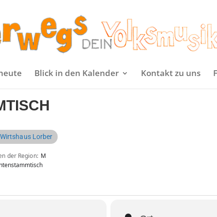
heute
Blick in den Kalender
Kontakt zu uns
MTISCH
 Wirtshaus Lorber
en der Region
M
ntenstammtisch