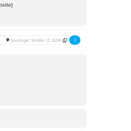
bsite)
Zieladresse - Musikantenstammtisch [E3qMt25cP]