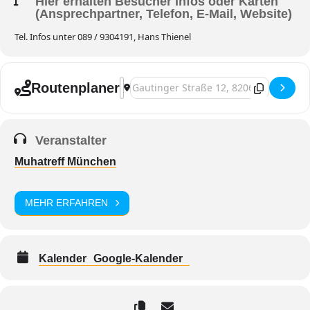
Hier erhalten Besucher Infos oder Karten
(Ansprechpartner, Telefon, E-Mail, Website)
Tel. Infos unter 089 / 9304191, Hans Thienel
Adresse - Musikantenstammtisch [BuE5i
Zieladresse - Musikantenstammtisch [
Routenplaner
Veranstalter
Muhatreff München
MEHR ERFAHREN
Kalender
Google-Kalender