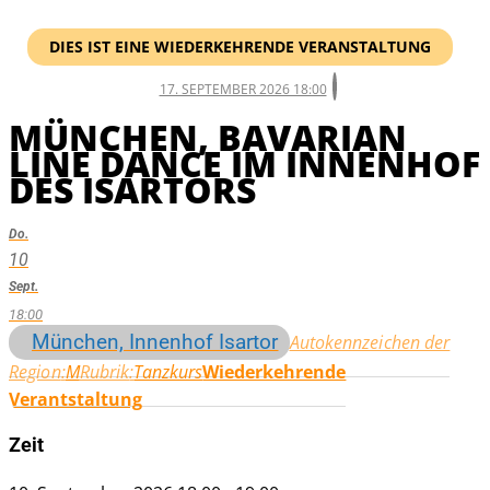
DIES IST EINE WIEDERKEHRENDE VERANSTALTUNG
17. SEPTEMBER 2026 18:00
MÜNCHEN, BAVARIAN
LINE DANCE IM INNENHOF
DES ISARTORS
Do.
10
Sept.
18:00
München, Innenhof Isartor
Autokennzeichen der
Region
M
Rubrik
Tanzkurs
Wiederkehrende
Verantstaltung
Zeit