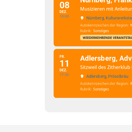
Nürnberg, Fränk
08
Musizieren mit Anleitun
DEZ.
19:00
Nürnberg, Kulturwerksta
Autokennzeichen der Region
Rubrik
Sonstiges
WIEDERKEHRENDE VERANTSTA
Adlersberg, Adv
FR.
11
Sitzweil des Zitherklu
DEZ.
17:00
Adlersberg, Prösslbräu
Autokennzeichen der Region
Rubrik
Sonstiges