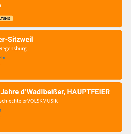
N
LTUNG
er-Sitzweil
b Regensburg
elm
R
 Jahre d’Wadlbeißer, HAUPTFEIER
erisch-echte erVOLSKMUSIK
n
R