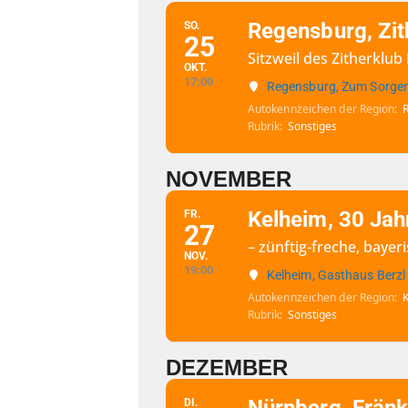
Regensburg, Zit
SO.
25
Sitzweil des Zitherklu
OKT.
17:00
Regensburg, Zum Sorgen
Autokennzeichen der Region
Rubrik
Sonstiges
NOVEMBER
Kelheim, 30 Jah
FR.
27
– zünftig-freche, bay
NOV.
19:00
Kelheim, Gasthaus Berzl
Autokennzeichen der Region
Rubrik
Sonstiges
DEZEMBER
DI.