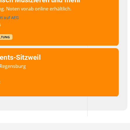
isch Musizieren und mehr
g. Noten vorab online erhältlich.
tt auf AEG
N
LTUNG
ents-Sitzweil
b Regensburg
R