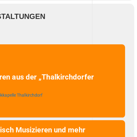
STALTUNGEN
ren aus der „Thalkirchdorfer
kkapelle Thalkirchdorf
isch Musizieren und mehr