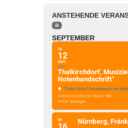
ANSTEHENDE VERAN
SEPTEMBER
SA.
12
SEPT.
9:30
Thalkirchdorf, Musizie
Notenhandschrift“
Thalkirchdorf, Probenraum der Musi
Autokennzeichen der Region
OA
Rubrik
Sonstiges
Nürnberg, Fränk
MI.
16