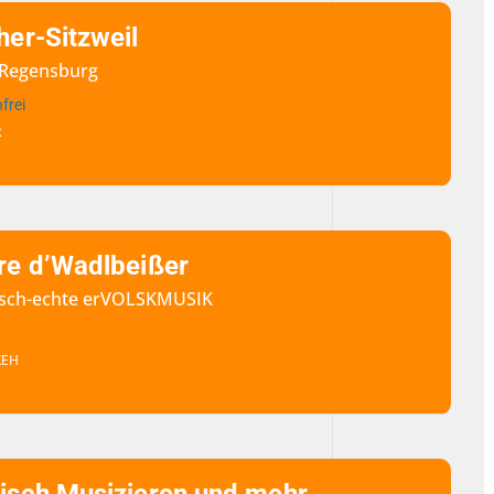
her-Sitzweil
b Regensburg
frei
R
re d’Wadlbeißer
erisch-echte erVOLSKMUSIK
KEH