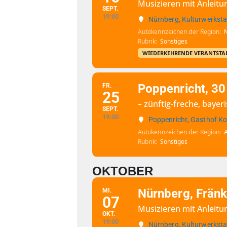
Musizieren mit Anleitun
SEPT.
19:00
Nürnberg, Kulturwerksta
Autokennzeichen der Region
Rubrik
Sonstiges
WIEDERKEHRENDE VERANTSTA
Poppenricht, 30
FR.
25
– zünftig-freche, bay
SEPT.
19:00
Poppenricht, Gasthof Ko
Autokennzeichen der Region
Rubrik
Sonstiges
OKTOBER
Nürnberg, Fränk
MI.
07
Musizieren mit Anleitun
OKT.
19:00
Nürnberg, Kulturwerksta