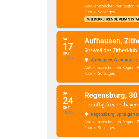
Autokennzeichen der Region
Rubrik
Sonstiges
WIEDERKEHRENDE VERANTSTA
Aufhausen, Zith
SA.
17
Sitzweil des Zitherklu
OKT.
17:00
Aufhausen, Gasthaus H
Autokennzeichen der Region
Rubrik
Sonstiges
Regensburg, 30
SA.
24
– zünftig-freche, bay
OKT.
19:00
Regensburg, Spitalgarte
Autokennzeichen der Region
Rubrik
Sonstiges