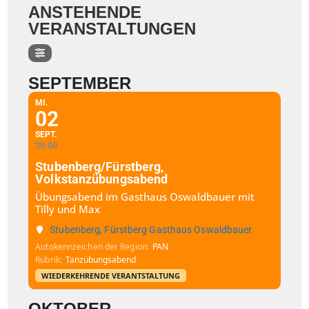
ANSTEHENDE
VERANSTALTUNGEN
SEPTEMBER
MI.
02
SEPT.
20:00
Stubenberg/Fürstberg,
Volkstanzübungsabend
Übungsabend im Gasthaus Oswaldbauer mit
Tilly und Max
Stubenberg, Fürstberg Gasthaus Oswaldbauer
Autokennzeichen der Region
PAN
Rubrik
Tanzübungsabend
WIEDERKEHRENDE VERANTSTALTUNG
OKTOBER