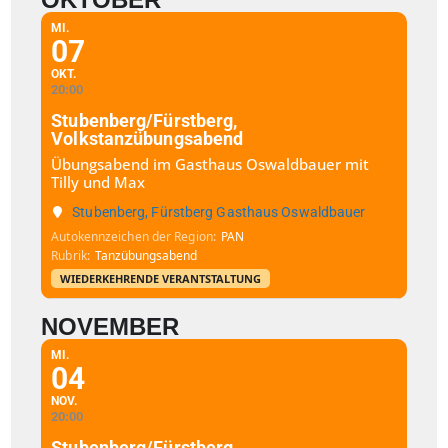
MI.
07
OKT.
20:00
Stubenberg/Fürstberg,
Volkstanzübungsabend
Übungsabend im Gasthaus Oswaldbauer mit
Tilly und Max
Stubenberg, Fürstberg Gasthaus Oswaldbauer
Autokennzeichen der Region
PAN
Rubrik
Tanzübungsabend
WIEDERKEHRENDE VERANTSTALTUNG
NOVEMBER
MI.
04
NOV.
20:00
Stubenberg/Fürstberg,