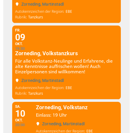
Zorneding, Martinstadl
Autokennzeichen der Region
EBE
Rubrik
Tanzkurs
FR.
09
OKT.
19:30
Zorneding, Volkstanzkurs
Für alle Volkstanz-Neulinge und Erfahrene, die
alte Kenntnisse auffrischen wollen! Auch
Einzelpersonen sind willkommen!
Zorneding, Martinstadl
Autokennzeichen der Region
EBE
Rubrik
Tanzkurs
Zorneding, Volkstanz
SA.
10
Einlass: 19 Uhr
OKT.
Zorneding, Martinstadl
20:00
Autokennzeichen der Region
EBE