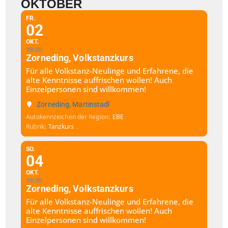
OKTOBER
FR.
02
OKT.
19:30
Zorneding, Volkstanzkurs
Für alle Volkstanz-Neulinge und Erfahrene, die
alte Kenntnisse auffrischen wollen! Auch
Einzelpersonen sind willkommen!
Zorneding, Martinstadl
Autokennzeichen der Region
EBE
Rubrik
Tanzkurs
SO.
04
OKT.
19:30
Zorneding, Volkstanzkurs
Für alle Volkstanz-Neulinge und Erfahrene, die
alte Kenntnisse auffrischen wollen! Auch
Einzelpersonen sind willkommen!