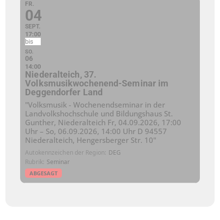
FR.
04
SEPT.
17:00
SO.
06
14:00
Niederalteich, 37.
Volksmusikwochenend-Seminar im
Deggendorfer Land
"Volksmusik - Wochenendseminar in der
Landvolkshochschule und Bildungshaus St.
Gunther, Niederalteich Fr, 04.09.2026, 17:00
Uhr – So, 06.09.2026, 14:00 Uhr D 94557
Niederalteich, Hengersberger Str. 10"
Autokennzeichen der Region
DEG
Rubrik
Seminar
ABGESAGT