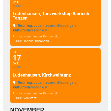
OKT.
19:30
Ludenhausen, Tanzworkshop Bairisch
Tanzen
Reichling, Ludenhausen, »Happerger«,
Kulturförderverein e.V.
Autokennzeichen der Region
LL
Rubrik
Tanzübungsabend
SA.
17
OKT.
20:00
Ludenhausen, Kirchweihtanz
Reichling, Ludenhausen, »Happerger«,
Kulturförderverein e.V.
Autokennzeichen der Region
LL
Rubrik
Volkstanz
NOVEMBER