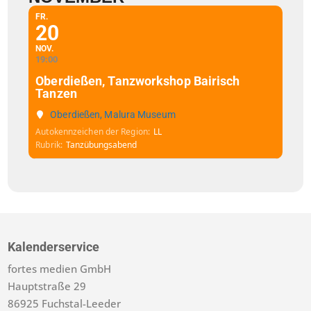
FR.
20
NOV.
19:00
Oberdießen, Tanzworkshop Bairisch
Tanzen
Oberdießen, Malura Museum
Autokennzeichen der Region
LL
Rubrik
Tanzübungsabend
Kalenderservice
fortes medien GmbH
Hauptstraße 29
86925 Fuchstal-Leeder