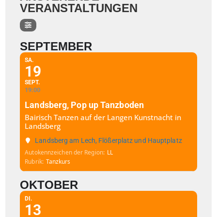
VERANSTALTUNGEN
SEPTEMBER
SA.
19
SEPT.
19:00
Landsberg, Pop up Tanzboden
Bairisch Tanzen auf der Langen Kunstnacht in
Landsberg
Landsberg am Lech, Flößerplatz und Hauptplatz
Autokennzeichen der Region
LL
Rubrik
Tanzkurs
OKTOBER
DI.
13