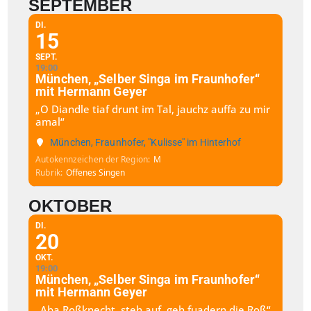
SEPTEMBER
DI.
15
SEPT.
19:00
München, „Selber Singa im Fraunhofer“
mit Hermann Geyer
„O Diandle tiaf drunt im Tal, jauchz auffa zu mir
amal“
München, Fraunhofer, "Kulisse" im Hinterhof
Autokennzeichen der Region
M
Rubrik
Offenes Singen
OKTOBER
DI.
20
OKT.
19:00
München, „Selber Singa im Fraunhofer“
mit Hermann Geyer
„Aba Roßknecht, steh auf, geh fuadern die Roß“