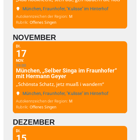
München, Fraunhofer, "Kulisse" im Hinterhof
Autokennzeichen der Region
M
Rubrik
Offenes Singen
NOVEMBER
DI.
17
NOV.
19:00
München, „Selber Singa im Fraunhofer“
mit Hermann Geyer
„Schönsta Schatz, jetz muaß i wandern“
München, Fraunhofer, "Kulisse" im Hinterhof
Autokennzeichen der Region
M
Rubrik
Offenes Singen
DEZEMBER
DI.
15