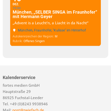
DEZ.
19:00
München, „SELBER SINGA im Fraunhofer“
mit Hermann Geyer
„Advent is a Leucht’n, a Liacht in da Nacht“
München, Fraunhofer, "Kulisse" im Hinterhof
Autokennzeichen der Region
M
Rubrik
Offenes Singen
Kalenderservice
fortes medien GmbH
Hauptstraße 29
86925 Fuchstal-Leeder
Tel. +49 (0)8243 9938946
Mail:
post@zwiefach.de