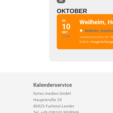
OKTOBER
Weilheim, H
SA.
10
Weilheim, Stadtha
OKT.
19:30
Autokennzeichen der R
Rubrik
Hoagartn/Sänge
Kalenderservice
fortes medien GmbH
Hauptstraße 29
86925 Fuchstal-Leeder
Tel. +49 (0)8243 9938946