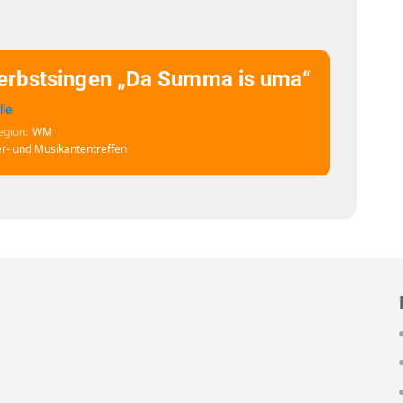
erbstsingen „Da Summa is uma“
lle
egion
WM
r- und Musikantentreffen