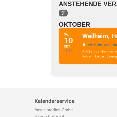
ANSTEHENDE VER
OKTOBER
Weilheim, H
SA.
10
Weilheim, Stadtha
OKT.
19:30
Autokennzeichen der R
Rubrik
Hoagartn/Sänge
Kalenderservice
fortes medien GmbH
Hauptstraße 29