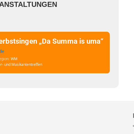
ANSTALTUNGEN
erbstsingen „Da Summa is uma“
lle
egion
WM
r- und Musikantentreffen