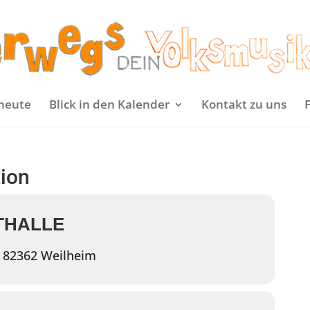
heute
Blick in den Kalender
Kontakt zu uns
tion
THALLE
 82362 Weilheim