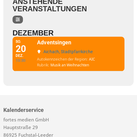
ANSTEHENDE
VERANSTALTUNGEN
DEZEMBER
Adventsingen
SO.
20
Aichach, Stadtpfarrkirche
DEZ.
Autokennzeichen der Region
AIC
15:30
Rubrik
Musik an Weihnachten
Kalenderservice
fortes medien GmbH
Hauptstraße 29
86925 Fuchstal-Leeder