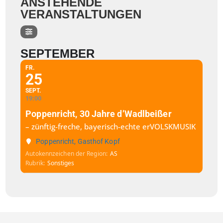
ANSTEHENDE
VERANSTALTUNGEN
SEPTEMBER
FR.
25
SEPT.
19:00
Poppenricht, 30 Jahre d’Wadlbeißer
– zünftig-freche, bayerisch-echte erVOLSKMUSIK
Poppenricht, Gasthof Kopf
Autokennzeichen der Region
AS
Rubrik
Sonstiges