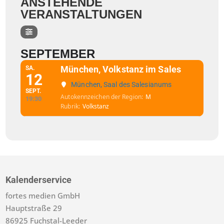
ANSTEHENDE
VERANSTALTUNGEN
SEPTEMBER
München, Volkstanz im Sales
SA.
12
München, Saal des Salesianums
SEPT.
Autokennzeichen der Region
M
19:30
Rubrik
Volkstanz
Kalenderservice
fortes medien GmbH
Hauptstraße 29
86925 Fuchstal-Leeder