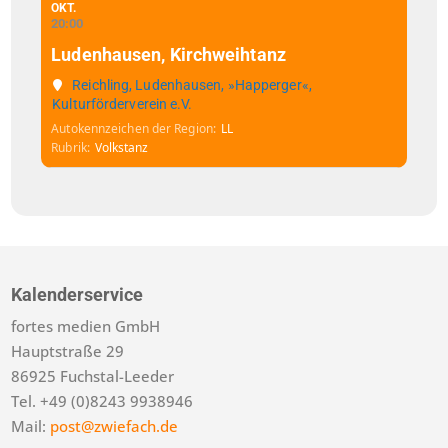
OKT.
20:00
Ludenhausen, Kirchweihtanz
Reichling, Ludenhausen, »Happerger«,
Kulturförderverein e.V.
Autokennzeichen der Region
LL
Rubrik
Volkstanz
Kalenderservice
fortes medien GmbH
Hauptstraße 29
86925 Fuchstal-Leeder
Tel. +49 (0)8243 9938946
Mail:
post@zwiefach.de