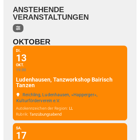
ANSTEHENDE
VERANSTALTUNGEN
OKTOBER
DI.
13
OKT.
19:30
Ludenhausen, Tanzworkshop Bairisch
Tanzen
Reichling, Ludenhausen, »Happerger«,
Kulturförderverein e.V.
Autokennzeichen der Region
LL
Rubrik
Tanzübungsabend
SA.
17