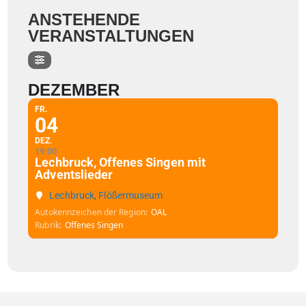
ANSTEHENDE
VERANSTALTUNGEN
DEZEMBER
FR.
04
DEZ.
19:00
Lechbruck, Offenes Singen mit
Adventslieder
Lechbruck, Flößermuseum
Autokennzeichen der Region
OAL
Rubrik
Offenes Singen