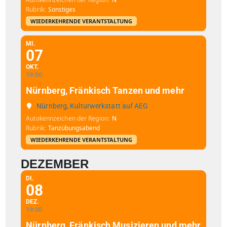
Rubrik
Sonstiges
WIEDERKEHRENDE VERANTSTALTUNG
MI.
07
OKT.
19:00
Nürnberg, Fränkisch Tanzen und mehr
Nürnberg, Kulturwerkstatt auf AEG
Autokennzeichen der Region
N
Rubrik
Tanzübungsabend
WIEDERKEHRENDE VERANTSTALTUNG
DEZEMBER
DI.
08
DEZ.
19:00
Nürnberg, Fränkisch Musizieren und mehr