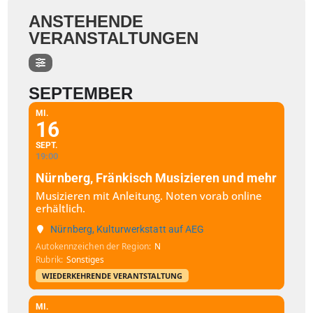
ANSTEHENDE
VERANSTALTUNGEN
SEPTEMBER
MI.
16
SEPT.
19:00
Nürnberg, Fränkisch Musizieren und mehr
Musizieren mit Anleitung. Noten vorab online
erhältlich.
Nürnberg, Kulturwerkstatt auf AEG
Autokennzeichen der Region
N
Rubrik
Sonstiges
WIEDERKEHRENDE VERANTSTALTUNG
MI.