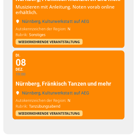
Musizieren mit Anleitung. Noten vorab online
erhältlich.
Nürnberg, Kulturwerkstatt auf AEG
Autokennzeichen der Region
N
Rubrik
Sonstiges
WIEDERKEHRENDE VERANTSTALTUNG
DI.
08
DEZ.
19:00
Nürnberg, Fränkisch Tanzen und mehr
Nürnberg, Kulturwerkstatt auf AEG
Autokennzeichen der Region
N
Rubrik
Tanzübungsabend
WIEDERKEHRENDE VERANTSTALTUNG