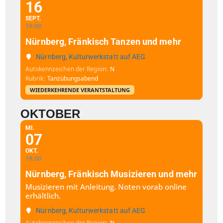
16
SEPT.
19:00
Nürnberg, Fränkisch Tanzen und mehr
Nürnberg, Kulturwerkstatt auf AEG
Autokennzeichen der Region
N
Rubrik
Tanzübungsabend
WIEDERKEHRENDE VERANTSTALTUNG
OKTOBER
MI.
07
OKT.
19:00
Nürnberg, Fränkisch Musizieren und mehr
Musizieren mit Anleitung. Noten vorab online
erhältlich.
Nürnberg, Kulturwerkstatt auf AEG
Autokennzeichen der Region
N