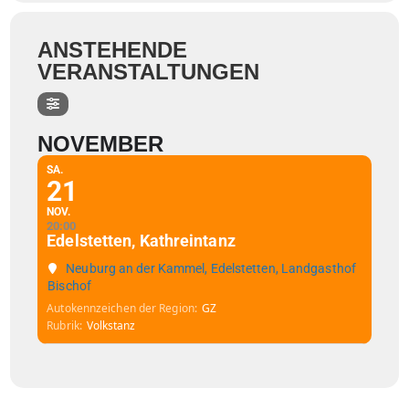
ANSTEHENDE
VERANSTALTUNGEN
NOVEMBER
SA.
21
NOV.
20:00
Edelstetten, Kathreintanz
Neuburg an der Kammel, Edelstetten, Landgasthof
Bischof
Autokennzeichen der Region
GZ
Rubrik
Volkstanz