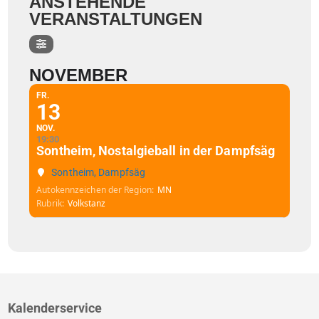
ANSTEHENDE
VERANSTALTUNGEN
NOVEMBER
FR.
13
NOV.
19:30
Sontheim, Nostalgieball in der Dampfsäg
Sontheim, Dampfsäg
Autokennzeichen der Region
MN
Rubrik
Volkstanz
Kalenderservice