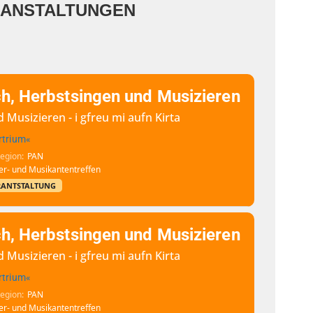
RANSTALTUNGEN
h, Herbstsingen und Musizieren
Musizieren - i gfreu mi aufn Kirta
rtrium«
Region
PAN
r- und Musikantentreffen
RANTSTALTUNG
h, Herbstsingen und Musizieren
Musizieren - i gfreu mi aufn Kirta
rtrium«
Region
PAN
r- und Musikantentreffen