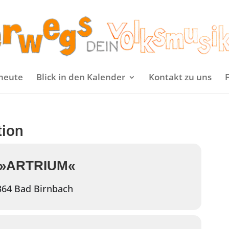
heute
Blick in den Kalender
Kontakt zu uns
tion
 »ARTRIUM«
364 Bad Birnbach