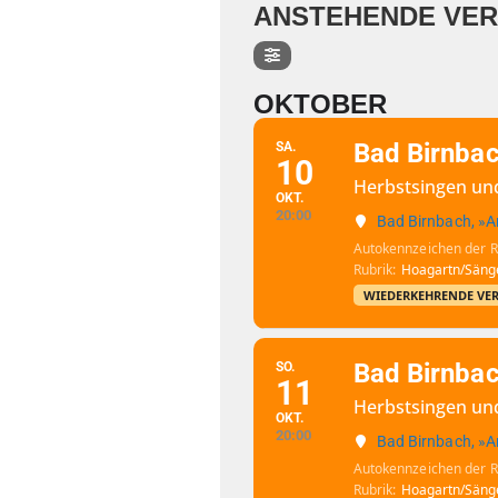
ANSTEHENDE VE
OKTOBER
Bad Birnbac
SA.
10
Herbstsingen und 
OKT.
20:00
Bad Birnbach, »A
Autokennzeichen der 
Rubrik
Hoagartn/Sänge
WIEDERKEHRENDE VE
Bad Birnbac
SO.
11
Herbstsingen und 
OKT.
20:00
Bad Birnbach, »A
Autokennzeichen der 
Rubrik
Hoagartn/Sänge