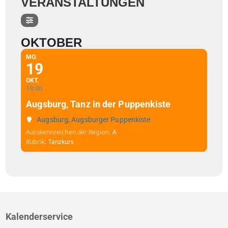
VERANSTALTUNGEN
OKTOBER
MO.
19
OKT.
19:30
Augsburg, Tanz in der Puppenkiste
Augsburg, Augsburger Puppenkiste
Autokennzeichen der Region
A
Rubrik
Tanzkurs
Kalenderservice