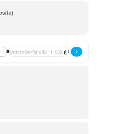
bsite)
Zieladresse - Jachenhausen, Volkstanz-Übungsabend [owpT0