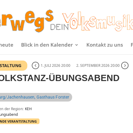
heute
Blick in den Kalender
Kontakt zu uns
NSTALTUNG
1. JULI 2026 20:00
2. SEPTEMBER 2026 20:00
VOLKSTANZ-ÜBUNGSABEND
urg/Jachenhausen, Gasthaus Forster
en der Region
KEH
ungsabend
NDE VERANTSTALTUNG