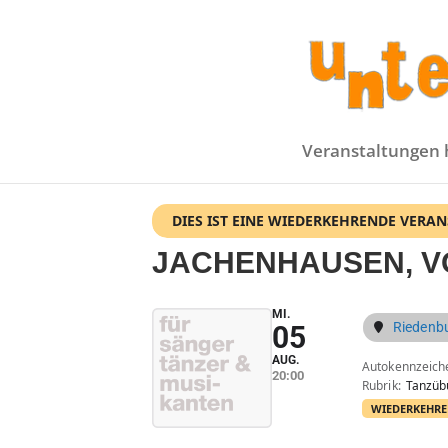
Veranstaltungen 
DIES IST EINE WIEDERKEHRENDE VERA
JACHENHAUSEN, 
MI.
Riedenb
05
AUG.
Autokennzeich
20:00
Rubrik
Tanzüb
WIEDERKEHRE