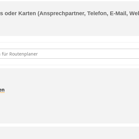
s oder Karten (Ansprechpartner, Telefon, E-Mail, We
ausen, Volkstanz-Übungsabend [EjtrPgozF]
en